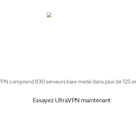
ts
Fonctionnalités
FR
e 800 serveurs dans l
aVPN comprend 830 serveurs bare metal dans plus de 125 
Essayez UltraVPN maintenant