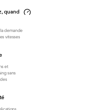
z, quand
à la demande
es vitesses
e
ns et
ing sans
 des
té
plications