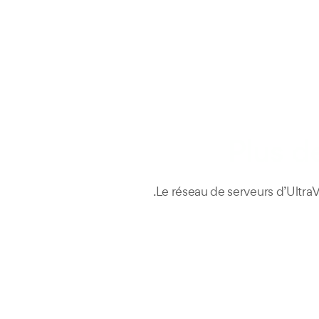
Log In
Soutien
Tarifs
Emplacemen
Plus d
Le réseau de serveurs d’Ultr