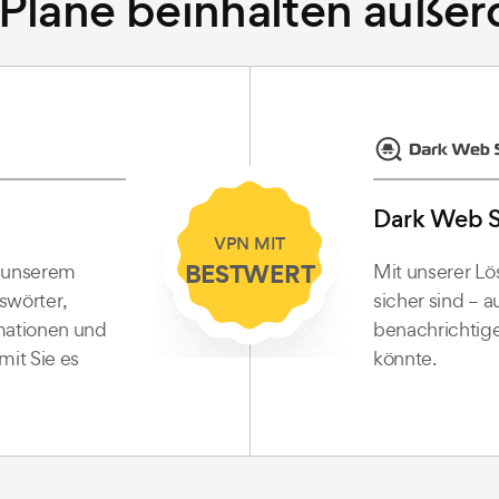
 Pläne beinhalten auße
Dark Web 
VPN MIT
BESTWERT
Mit unserer Lö
t unserem
sicher sind – 
swörter,
benachrichtige
mationen und
könnte.
mit Sie es