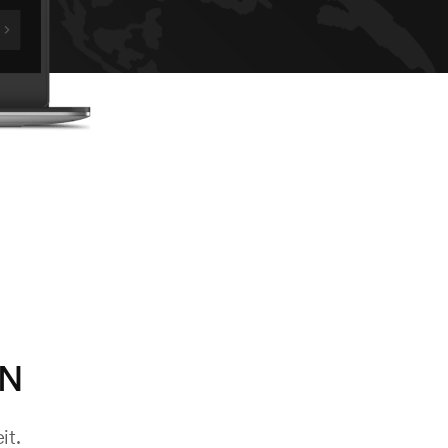
PN
it.